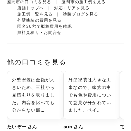
座間市の口コミを見る
座間市の施工例を見る
店舗トップへ
対応エリアを見る
施工例一覧を見る
塗装ブログを見る
外壁塗装の費用を見る
匿名30秒で概算費用を確認
無料見積り・お問合せ
他の口コミを見る
外壁塗装は金額が大
外壁塗装は大きな工
外
きいため、三社から
事なので、家族の中
れ
見積もりを取りまし
でも色や費用につい
塗
た。内容を比べても
て意見が分かれてい
の
分からない部…
ました。ペイ…
し
たいぞー さん
sun さん
てつ