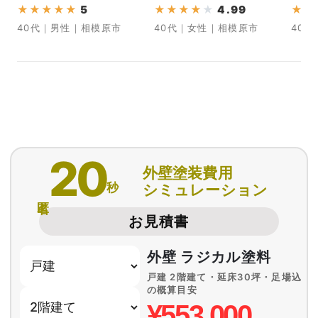
★
★
★
★
★
5
★
★
★
★
★
4.99
★
★
40代｜男性｜相模原市
40代｜女性｜相模原市
40
20
外壁塗装費用
秒
シミュレーション
匿名
お見積書
外壁 ラジカル塗料
戸建 2階建て・延床30坪・足場込
の概算目安
¥553,000